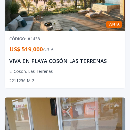
VENTA
CÓDIGO
: #
1438
US$ 519,000
VENTA
VIVA EN PLAYA COSÓN LAS TERRENAS
El Cosón
,
Las Terrenas
2
2
1
1256
Mt2