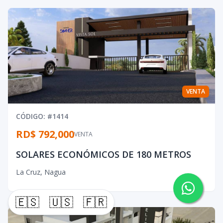
VENTA
CÓDIGO
: #
1414
RD$ 792,000
VENTA
SOLARES ECONÓMICOS DE 180 METROS
La Cruz
,
Nagua
🇪🇸
🇺🇸
🇫🇷