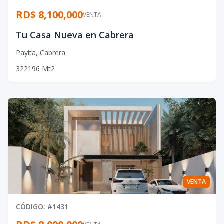
RD$ 8,100,000
VENTA
Tu Casa Nueva en Cabrera
Payita
,
Cabrera
3
2
2
196
Mt2
VENTA
CÓDIGO
: #
1431