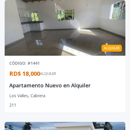
0
ALQUILER
CÓDIGO
: #
1441
RD$ 18,000
ALQUILER
Apartamento Nuevo en Alquiler
Los Valles
,
Cabrera
2
1
1