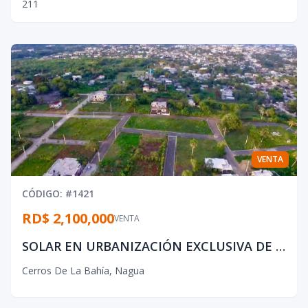
2
1
1
VENTA
CÓDIGO
: #
1421
RD$ 2,100,000
VENTA
SOLAR EN URBANIZACIÓN EXCLUSIVA DE NAGUA
Cerros De La Bahía
,
Nagua