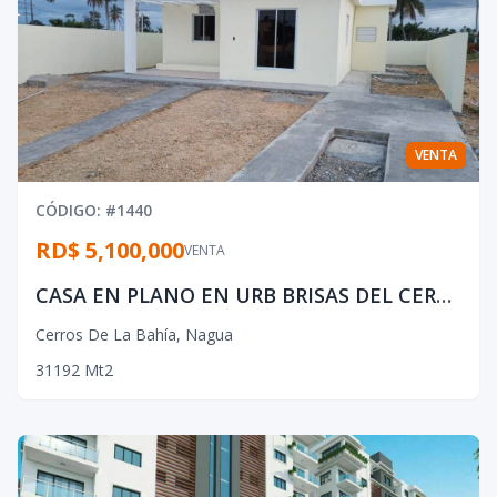
VENTA
CÓDIGO
: #
1440
RD$ 5,100,000
VENTA
CASA EN PLANO EN URB BRISAS DEL CERRO
Cerros De La Bahía
,
Nagua
3
1
1
92
Mt2