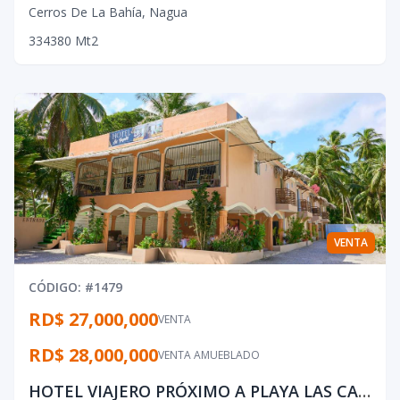
Cerros De La Bahía
,
Nagua
3
3
4
380
Mt2
VENTA
CÓDIGO
: #
1479
RD$ 27,000,000
VENTA
RD$ 28,000,000
VENTA AMUEBLADO
HOTEL VIAJERO PRÓXIMO A PLAYA LAS CAYENAS