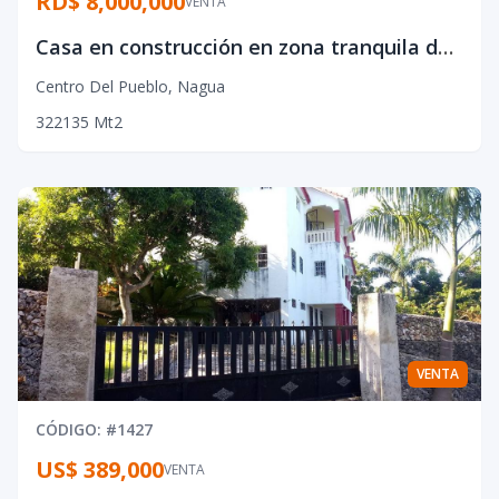
RD$ 8,000,000
VENTA
Casa en construcción en zona tranquila de Nagua
Centro Del Pueblo
,
Nagua
3
2
2
135
Mt2
VENTA
CÓDIGO
: #
1427
US$ 389,000
VENTA