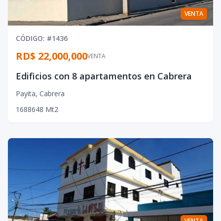
VENTA
CÓDIGO
: #
1436
RD$ 22,000,000
VENTA
Edificios con 8 apartamentos en Cabrera
Payita
,
Cabrera
16
8
8
648
Mt2
VENTA