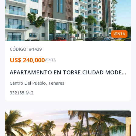
VENTA
CÓDIGO
: #
1439
US$ 240,000
VENTA
APARTAMENTO EN TORRE CIUDAD MODELO
Centro Del Pueblo
,
Tenares
3
3
2
155
Mt2