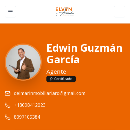
Toggle navigation menu
Toggl
Edwin Guzmán
García
Agente
Certificado
delmarinmobiliariard@gmail.com
+18098412023
8097105384