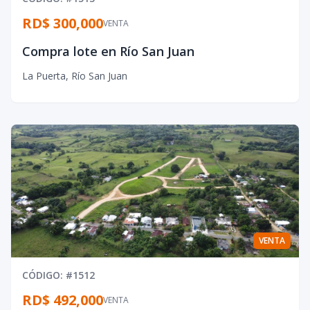
RD$ 300,000
VENTA
Compra lote en Río San Juan
La Puerta
,
Río San Juan
VENTA
CÓDIGO
: #
1512
RD$ 492,000
VENTA