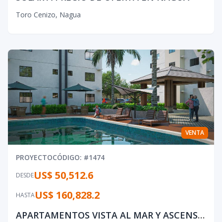
Toro Cenizo
,
Nagua
VENTA
PROYECTO
CÓDIGO
: #
1474
US$ 50,512.6
DESDE
US$ 160,828.2
HASTA
APARTAMENTOS VISTA AL MAR Y ASCENSOR