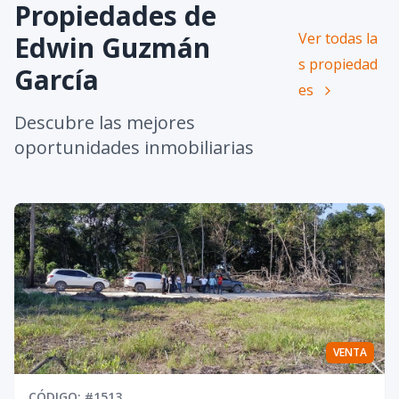
Propiedades de
Ver todas la
Edwin Guzmán
s propiedad
García
es
Descubre las mejores
oportunidades inmobiliarias
VENTA
CÓDIGO
: #
1513