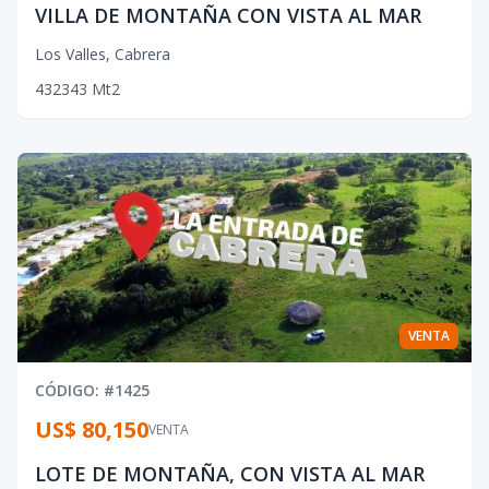
VILLA DE MONTAÑA CON VISTA AL MAR
Los Valles
,
Cabrera
4
3
2
343
Mt2
VENTA
CÓDIGO
: #
1425
US$ 80,150
VENTA
LOTE DE MONTAÑA, CON VISTA AL MAR