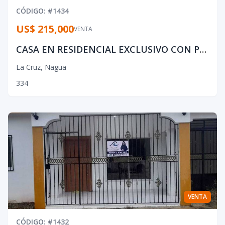
CÓDIGO
: #
1434
US$ 215,000
VENTA
CASA EN RESIDENCIAL EXCLUSIVO CON PISCINA
La Cruz
,
Nagua
3
3
4
VENTA
CÓDIGO
: #
1432