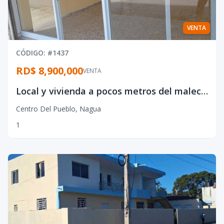
VENTA
CÓDIGO
: #
1437
RD$ 8,900,000
VENTA
Local y vivienda a pocos metros del malecón
Centro Del Pueblo
,
Nagua
1