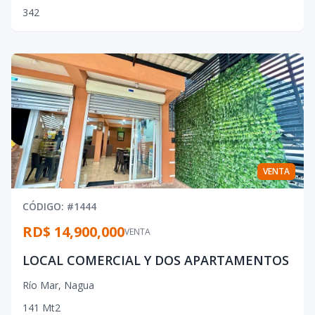
3
4
2
VENTA
CÓDIGO
: #
1444
RD$ 14,900,000
VENTA
LOCAL COMERCIAL Y DOS APARTAMENTOS
Río Mar
,
Nagua
141
Mt2