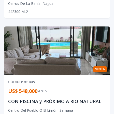
Cerros De La Bahía
,
Nagua
4
4
2
300
Mt2
VENTA
CÓDIGO
: #
1445
US$ 548,000
VENTA
CON PISCINA y PRÓXIMO A RIO NATURAL
Centro Del Pueblo O El Limón
,
Samaná