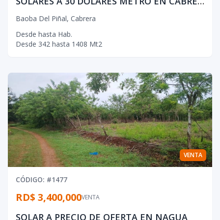
SOLARES A 30 DÓLARES METRO EN CABRERA
Baoba Del Piñal
,
Cabrera
Desde
hasta
Hab.
Desde
342
hasta
1408
Mt2
VENTA
CÓDIGO
: #
1477
RD$ 3,400,000
VENTA
SOLAR A PRECIO DE OFERTA EN NAGUA