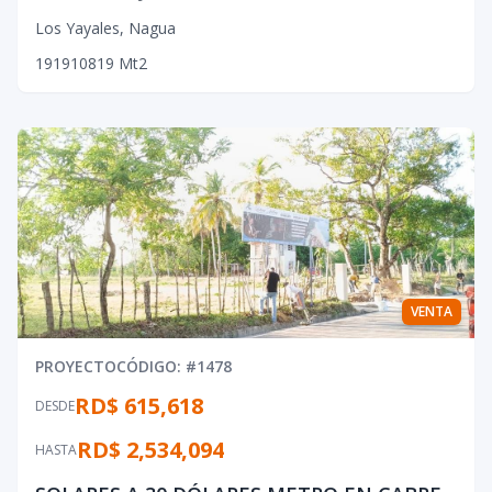
Los Yayales
,
Nagua
19
19
10
819
Mt2
VENTA
PROYECTO
CÓDIGO
: #
1478
RD$ 615,618
DESDE
RD$ 2,534,094
HASTA