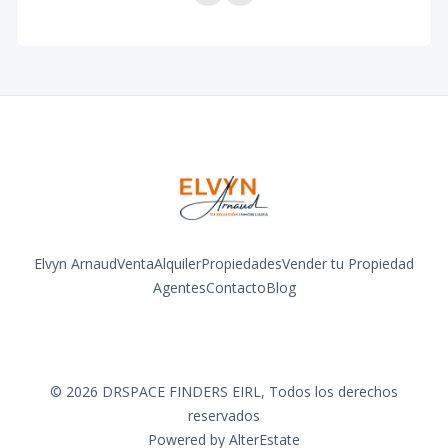
Elvyn Arnaud
Venta
Alquiler
Propiedades
Vender tu Propiedad
Agentes
Contacto
Blog
Facebook
Instagram
LinkedIn
YouTube
©
2026
DRSPACE FINDERS EIRL
,
Todos los derechos
reservados
Powered by
AlterEstate