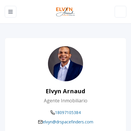
Toggle navigation menu
Toggl
Elvyn Arnaud
Agente Inmobiliario
18097105384
elvyn@drspacefinders.com