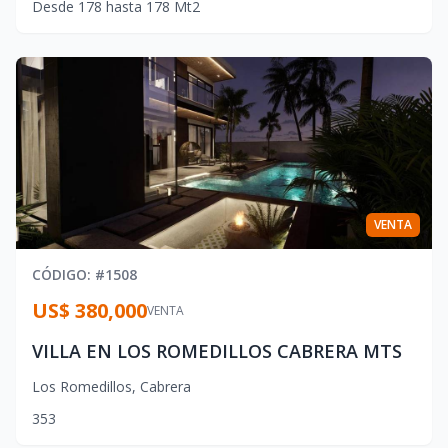
Desde
178
hasta
178
Mt2
VENTA
CÓDIGO
: #
1508
US$ 380,000
VENTA
VILLA EN LOS ROMEDILLOS CABRERA MTS
Los Romedillos
,
Cabrera
3
5
3