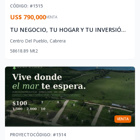
CÓDIGO
: #
1515
US$ 790,000
VENTA
TU NEGOCIO, TU HOGAR Y TU INVERSIÓN — TODO EN UN MISMO LUGAR EN CABRERA
Centro Del Pueblo
,
Cabrera
5
8
618.89
Mt2
VENTA
PROYECTO
CÓDIGO
: #
1514