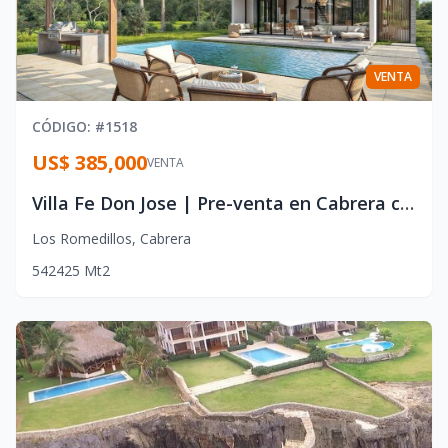
VENTA
CÓDIGO
: #
1518
US$ 385,000
VENTA
Villa Fe Don Jose | Pre-venta en Cabrera con 425 m², piscina privada, BBQ y azotea con jacuzzi
Los Romedillos
,
Cabrera
5
4
2
425
Mt2