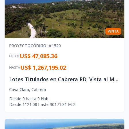
VENTA
PROYECTO
CÓDIGO
: #
1520
US$ 47,085.36
DESDE
US$ 1,267,195.02
HASTA
Lotes Titulados en Cabrera RD, Vista al Mar y a la Montana
Caya Clara
,
Cabrera
Desde
0
hasta
0
Hab.
Desde
1121.08
hasta
30171.31
Mt2