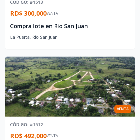
CÓDIGO
: #
1513
RD$ 300,000
VENTA
Compra lote en Río San Juan
La Puerta
,
Río San Juan
VENTA
CÓDIGO
: #
1512
RD$ 492,000
VENTA