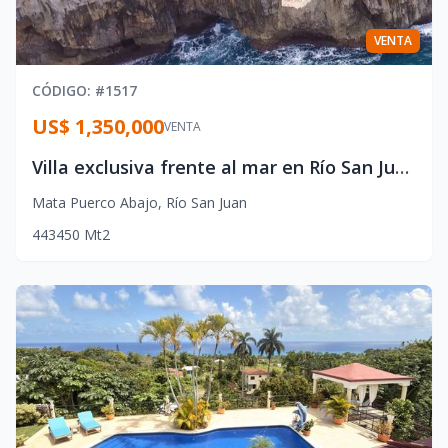
VENTA
CÓDIGO
: #
1517
US$ 1,350,000
VENTA
Villa exclusiva frente al mar en Río San Juan
Mata Puerco Abajo
,
Río San Juan
4
4
3
450
Mt2