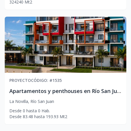
3
2
4
240
Mt2
PROYECTO
CÓDIGO
: #
1535
Apartamentos y penthouses en Río San Juan con el estilo que buscas :desde US$125,000, con piscina, gimnasio, seguridad 24/7 y dos parqueos. ¡Separa hoy con solo US$3,000!
La Novilla
,
Río San Juan
Desde
0
hasta
0
Hab.
Desde
83.48
hasta
193.93
Mt2