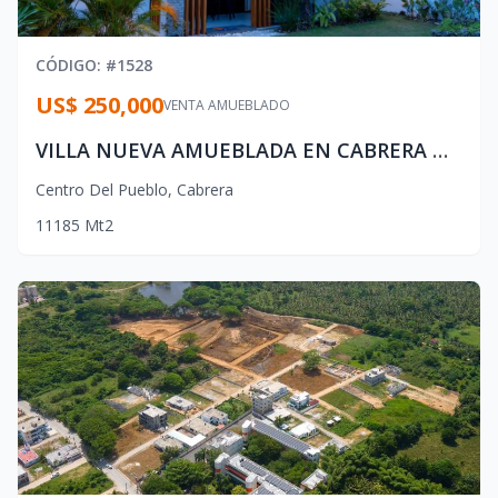
CÓDIGO
: #
1528
US$ 250,000
VENTA AMUEBLADO
VILLA NUEVA AMUEBLADA EN CABRERA — ¡A 3 MINUTOS DE LA PLAYA!
Centro Del Pueblo
,
Cabrera
1
1
1
85
Mt2