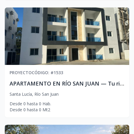
PROYECTO
CÓDIGO
: #
1533
APARTAMENTO EN RÍO SAN JUAN — Tu rincón de paraíso en la costa norte
Santa Lucía
,
Río San Juan
Desde
0
hasta
0
Hab.
Desde
0
hasta
0
Mt2