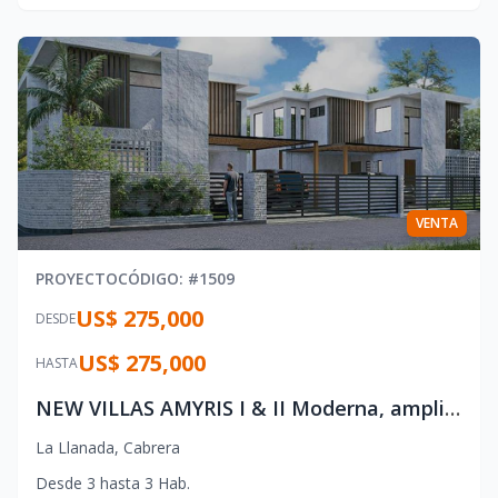
VENTA
PROYECTO
CÓDIGO
: #
1509
US$ 275,000
DESDE
US$ 275,000
HASTA
NEW VILLAS AMYRIS I & II Moderna, amplia y lista para la vida real en Cabrera.
La Llanada
,
Cabrera
Desde
3
hasta
3
Hab.