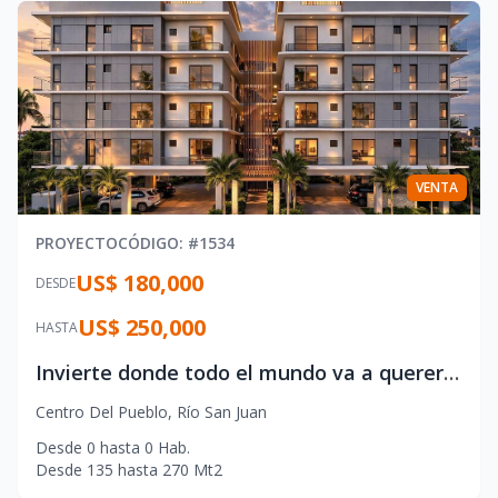
VENTA
PROYECTO
CÓDIGO
: #
1534
US$ 180,000
DESDE
US$ 250,000
HASTA
Invierte donde todo el mundo va a querer estar: Río San Juan
Centro Del Pueblo
,
Río San Juan
Desde
0
hasta
0
Hab.
Desde
135
hasta
270
Mt2