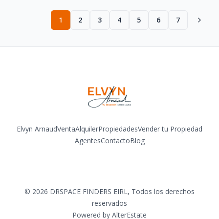
1
2
3
4
5
6
7
Elvyn Arnaud
Venta
Alquiler
Propiedades
Vender tu Propiedad
Agentes
Contacto
Blog
Facebook
Instagram
LinkedIn
YouTube
©
2026
DRSPACE FINDERS EIRL
,
Todos los derechos
reservados
Powered by
AlterEstate