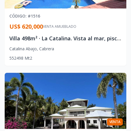
CÓDIGO
: #
1516
US$ 620,000
VENTA AMUEBLADO
Villa 498m² · La Catalina. Vista al mar, piscina solar, amueblada. Desde $675K.
Catalina Abajo
,
Cabrera
5
5
2
498
Mt2
VENTA