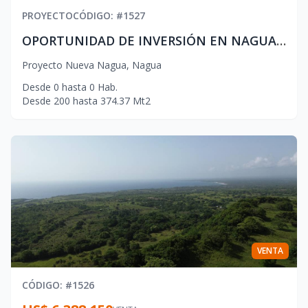
PROYECTO
CÓDIGO
: #
1527
OPORTUNIDAD DE INVERSIÓN EN NAGUA, Solares desde 238 m2
Proyecto Nueva Nagua
,
Nagua
Desde
0
hasta
0
Hab.
Desde
200
hasta
374.37
Mt2
VENTA
CÓDIGO
: #
1526