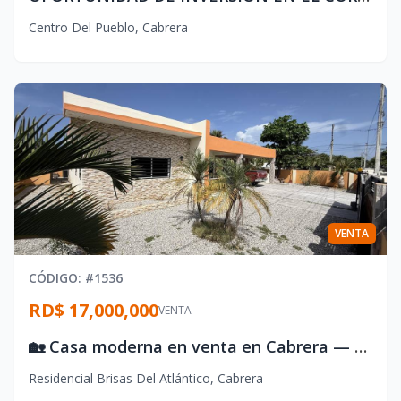
Centro Del Pueblo
,
Cabrera
VENTA
CÓDIGO
: #
1536
RD$ 17,000,000
VENTA
🏡 Casa moderna en venta en Cabrera — amplia, céntrica y lista para mudarte
Residencial Brisas Del Atlántico
,
Cabrera