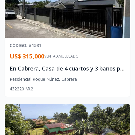
CÓDIGO
: #
1531
US$ 315,000
VENTA AMUEBLADO
En Cabrera, Casa de 4 cuartos y 3 banos por $315,000 dolares.
Residencial Roque Núñez
,
Cabrera
4
3
2
220
Mt2