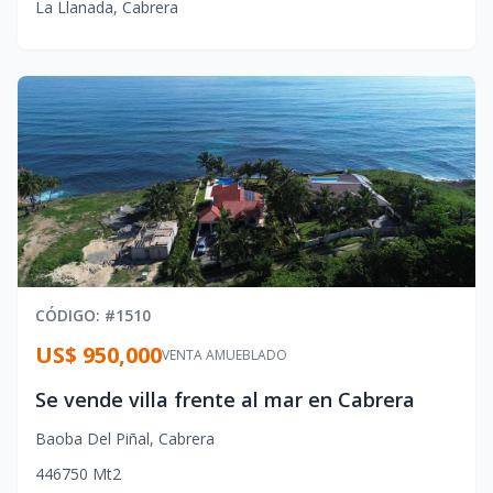
La Llanada
,
Cabrera
CÓDIGO
: #
1510
US$ 950,000
VENTA AMUEBLADO
Se vende villa frente al mar en Cabrera
Baoba Del Piñal
,
Cabrera
4
4
6
750
Mt2