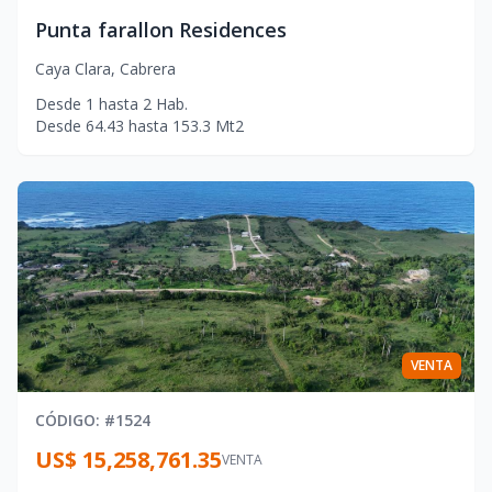
Punta farallon Residences
Caya Clara
,
Cabrera
Desde
1
hasta
2
Hab.
Desde
64.43
hasta
153.3
Mt2
VENTA
CÓDIGO
: #
1524
US$ 15,258,761.35
VENTA