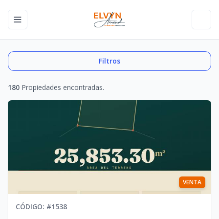
Toggle navigation menu
Toggl
Filtros
180
Propiedades encontradas.
VENTA
CÓDIGO
: #
1538