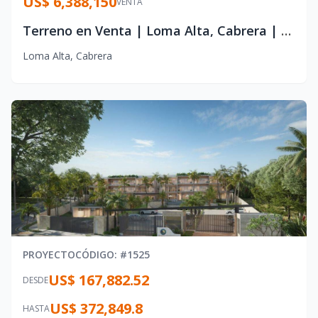
US$ 6,388,150
VENTA
Terreno en Venta | Loma Alta, Cabrera | 255,526 m² | Vista Panorámica al Atlántico | $25/m²
Loma Alta
,
Cabrera
PROYECTO
CÓDIGO
: #
1525
US$ 167,882.52
DESDE
US$ 372,849.8
HASTA