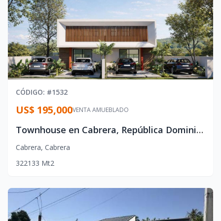
CÓDIGO
: #
1532
US$ 195,000
VENTA AMUEBLADO
Townhouse en Cabrera, República Dominicana desde $195,000
Cabrera
,
Cabrera
3
2
2
133
Mt2