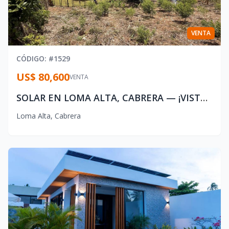
VENTA
CÓDIGO
: #
1529
US$ 80,600
VENTA
SOLAR EN LOMA ALTA, CABRERA — ¡VISTA AL MAR Y RODEADO DE PARAÍSO!
Loma Alta
,
Cabrera