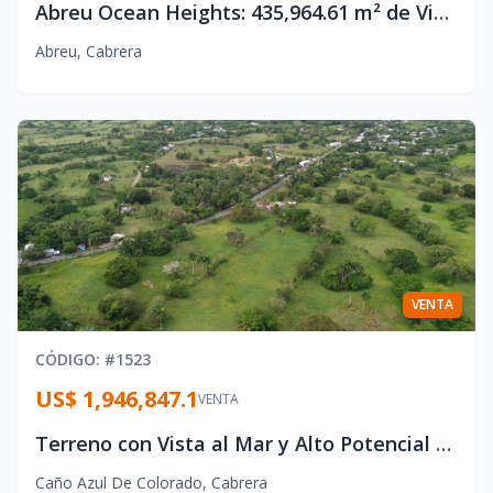
Abreu Ocean Heights: 435,964.61 m² de Vista al Mar para Inversión Turística y Residencial
Abreu
,
Cabrera
VENTA
CÓDIGO
: #
1523
US$ 1,946,847.1
VENTA
Terreno con Vista al Mar y Alto Potencial de Desarrollo en Caño Azul, Cabrera
Caño Azul De Colorado
,
Cabrera