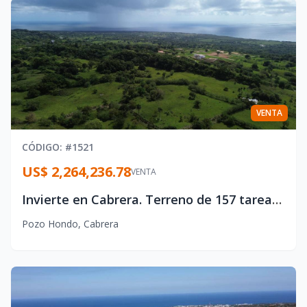
VENTA
CÓDIGO
: #
1521
US$ 2,264,236.78
VENTA
Invierte en Cabrera. Terreno de 157 tareas / 98,718 m² en Pozo Hondo, Loma Alta
Pozo Hondo
,
Cabrera