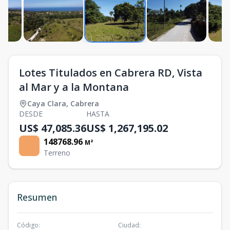
Lotes Titulados en Cabrera RD, Vista
al Mar y a la Montana
Caya Clara
,
Cabrera
DESDE
HASTA
US$ 47,085.36
US$ 1,267,195.02
148768.96
M²
Terreno
Resumen
Código
:
Ciudad
: