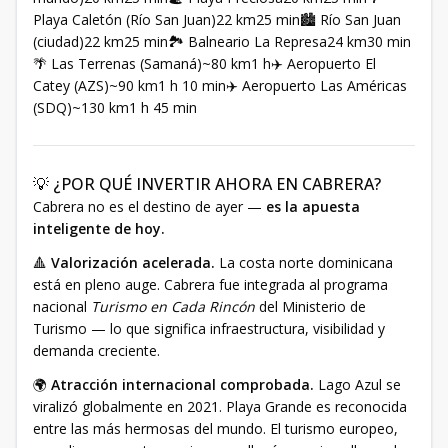
Playa Caletón (Río San Juan)22 km25 min🏙️ Río San Juan
(ciudad)22 km25 min🏞️ Balneario La Represa24 km30 min
🌴 Las Terrenas (Samaná)~80 km1 h✈️ Aeropuerto El
Catey (AZS)~90 km1 h 10 min✈️ Aeropuerto Las Américas
(SDQ)~130 km1 h 45 min
💡 ¿POR QUÉ INVERTIR AHORA EN CABRERA?
Cabrera no es el destino de ayer —
es la apuesta
inteligente de hoy.
🔺
Valorización acelerada.
La costa norte dominicana
está en pleno auge. Cabrera fue integrada al programa
nacional
Turismo en Cada Rincón
del Ministerio de
Turismo — lo que significa infraestructura, visibilidad y
demanda creciente.
🌍
Atracción internacional comprobada.
Lago Azul se
viralizó globalmente en 2021. Playa Grande es reconocida
entre las más hermosas del mundo. El turismo europeo,