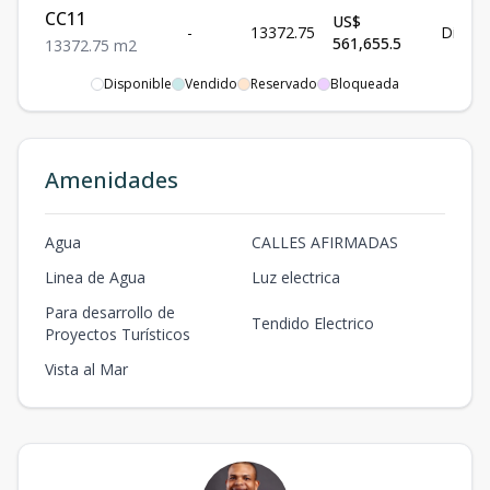
CC11
US$
-
13372.75
Dispon
561,655.5
13372.75
m2
Disponible
Vendido
Reservado
Bloqueada
CC12
US$
-
30171.31
Dispon
1,267,195.02
30171.31
m2
CC13
US$
Amenidades
-
8736.95
Dispon
366,951.9
8736.95
m2
CC14
US$
Agua
CALLES AFIRMADAS
-
9673.96
Dispon
406,306.32
9673.96
m2
Linea de Agua
Luz electrica
CC1
Para desarrollo de
US$
Tendido Electrico
-
6172.38
Dispon
Proyectos Turísticos
259,239.96
6172.38
m2
Vista al Mar