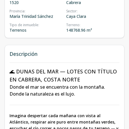
1520
Cabrera
Provincia
:
Sector
:
María Trinidad Sánchez
Caya Clara
Tipo de inmueble
:
Terreno
:
Terrenos
148768.96 m²
Descripción
🌊 DUNAS DEL MAR — LOTES CON TÍTULO
EN CABRERA, COSTA NORTE
Donde el mar se encuentra con la montaña.
Donde la naturaleza es el lujo.
Imagina despertar cada mañana con vista al
Atlántico, respirar aire puro entre montañas verdes,
escuchar el río correr a pocos pasos de tu terreno — y