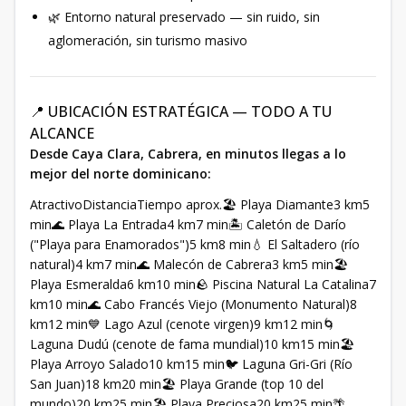
🌿 Entorno natural preservado — sin ruido, sin
aglomeración, sin turismo masivo
📍 UBICACIÓN ESTRATÉGICA — TODO A TU
ALCANCE
Desde Caya Clara, Cabrera, en minutos llegas a lo
mejor del norte dominicano:
AtractivoDistanciaTiempo aprox.🏖️ Playa Diamante3 km5
min🌊 Playa La Entrada4 km7 min🏝️ Caletón de Darío
("Playa para Enamorados")5 km8 min💧 El Saltadero (río
natural)4 km7 min🌊 Malecón de Cabrera3 km5 min🏖️
Playa Esmeralda6 km10 min🪨 Piscina Natural La Catalina7
km10 min🌊 Cabo Francés Viejo (Monumento Natural)8
km12 min💙 Lago Azul (cenote virgen)9 km12 min🌀
Laguna Dudú (cenote de fama mundial)10 km15 min🏖️
Playa Arroyo Salado10 km15 min🐦 Laguna Gri-Gri (Río
San Juan)18 km20 min🏖️ Playa Grande (top 10 del
mundo)20 km25 min🏖️ Playa Preciosa20 km25 min🌴