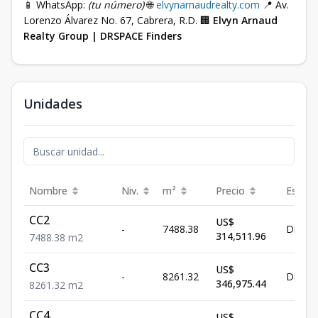
📱 WhatsApp:
(tu número)
🌐
elvynarnaudrealty.com
📍 Av.
Lorenzo Álvarez No. 67, Cabrera, R.D. 🏢
Elvyn Arnaud
Realty Group | DRSPACE Finders
Unidades
Nombre
Niv.
m²
Precio
Estatu
CC2
US$
-
7488.38
Dispon
314,511.96
7488.38
m2
CC3
US$
-
8261.32
Dispon
346,975.44
8261.32
m2
CC4
US$