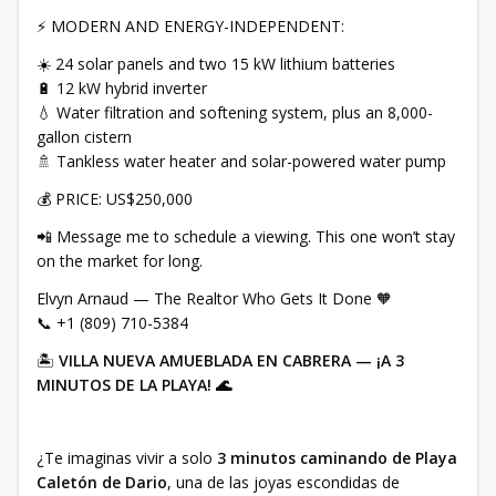
⚡ MODERN AND ENERGY-INDEPENDENT:
☀️ 24 solar panels and two 15 kW lithium batteries
🔋 12 kW hybrid inverter
💧 Water filtration and softening system, plus an 8,000-
gallon cistern
🚿 Tankless water heater and solar-powered water pump
💰 PRICE: US$250,000
📲 Message me to schedule a viewing. This one won’t stay
on the market for long.
Elvyn Arnaud — The Realtor Who Gets It Done 🧡
📞 +1 (809) 710-5384
🏝️
VILLA NUEVA AMUEBLADA EN CABRERA — ¡A 3
MINUTOS DE LA PLAYA! 🌊
¿Te imaginas vivir a solo
3 minutos caminando de Playa
Caletón de Dario
, una de las joyas escondidas de