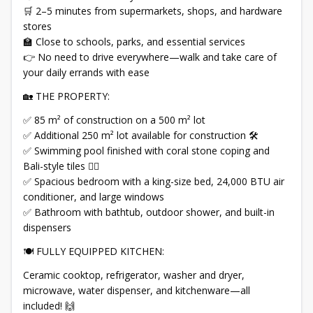
🛒 2–5 minutes from supermarkets, shops, and hardware
stores
🏫 Close to schools, parks, and essential services
👉 No need to drive everywhere—walk and take care of
your daily errands with ease
🏡 THE PROPERTY:
✅ 85 m² of construction on a 500 m² lot
✅ Additional 250 m² lot available for construction 🛠️
✅ Swimming pool finished with coral stone coping and
Bali-style tiles 🏊‍♂️
✅ Spacious bedroom with a king-size bed, 24,000 BTU air
conditioner, and large windows
✅ Bathroom with bathtub, outdoor shower, and built-in
dispensers
🍽️ FULLY EQUIPPED KITCHEN:
Ceramic cooktop, refrigerator, washer and dryer,
microwave, water dispenser, and kitchenware—all
included! 🙌