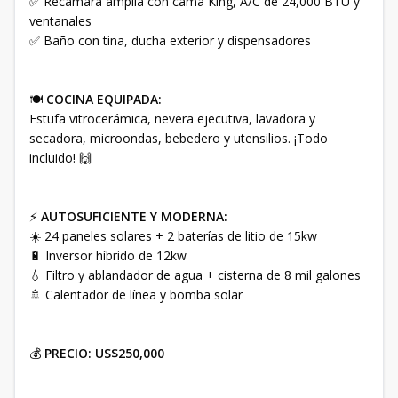
✅ Recámara amplia con cama King, A/C de 24,000 BTU y
ventanales
✅ Baño con tina, ducha exterior y dispensadores
🍽️
COCINA EQUIPADA:
Estufa vitrocerámica, nevera ejecutiva, lavadora y
secadora, microondas, bebedero y utensilios. ¡Todo
incluido! 🙌
⚡
AUTOSUFICIENTE Y MODERNA:
☀️ 24 paneles solares + 2 baterías de litio de 15kw
🔋 Inversor híbrido de 12kw
💧 Filtro y ablandador de agua + cisterna de 8 mil galones
🚿 Calentador de línea y bomba solar
💰
PRECIO: US$250,000