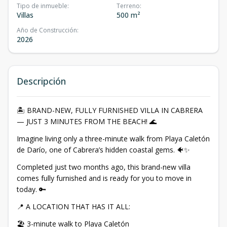
Tipo de inmueble
:
Terreno
:
Villas
500 m²
Año de Construcción
:
2026
Descripción
🏝️ BRAND-NEW, FULLY FURNISHED VILLA IN CABRERA
— JUST 3 MINUTES FROM THE BEACH! 🌊
Imagine living only a three-minute walk from Playa Caletón
de Darío, one of Cabrera’s hidden coastal gems. 🐠✨
Completed just two months ago, this brand-new villa
comes fully furnished and is ready for you to move in
today. 🔑
📍 A LOCATION THAT HAS IT ALL:
🏖️ 3-minute walk to Playa Caletón