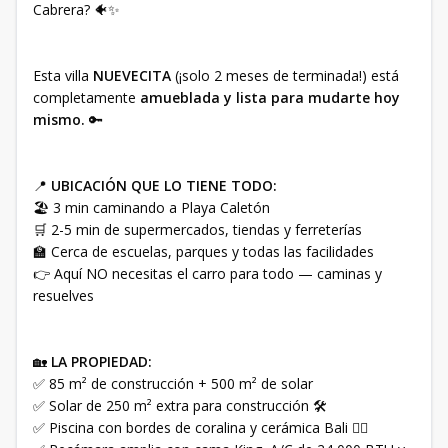
Cabrera? 🐠✨
Esta villa
NUEVECITA
(¡solo 2 meses de terminada!) está
completamente
amueblada y lista para mudarte hoy
mismo.
🔑
📍
UBICACIÓN QUE LO TIENE TODO:
🏖️ 3 min caminando a Playa Caletón
🛒 2-5 min de supermercados, tiendas y ferreterías
🏫 Cerca de escuelas, parques y todas las facilidades
👉 Aquí NO necesitas el carro para todo — caminas y
resuelves
🏡
LA PROPIEDAD:
✅ 85 m² de construcción + 500 m² de solar
✅ Solar de 250 m² extra para construcción 🛠️
✅ Piscina con bordes de coralina y cerámica Bali 🏊‍♂️