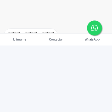
🇪🇸
🇺🇸
🇫🇷
Llámame
Contactar
WhatsApp
Elvyn Arnaud
Venta
Alquiler
Propiedades
Vender tu Propiedad