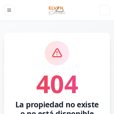
Toggle navigation menu
Toggl
404
La propiedad no existe
o no está disponible