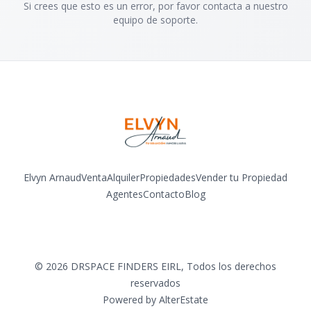
Si crees que esto es un error, por favor contacta a nuestro
equipo de soporte.
Elvyn Arnaud
Venta
Alquiler
Propiedades
Vender tu Propiedad
Agentes
Contacto
Blog
Facebook
Instagram
LinkedIn
YouTube
©
2026
DRSPACE FINDERS EIRL
,
Todos los derechos
reservados
Powered by
AlterEstate