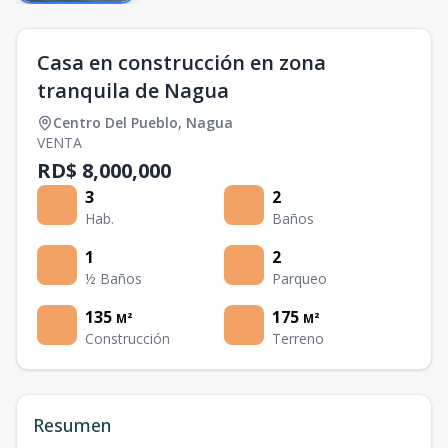
Casa en construcción en zona
tranquila de Nagua
Centro Del Pueblo
,
Nagua
VENTA
RD$ 8,000,000
3
2
Hab.
Baños
1
2
½ Baños
Parqueo
135
175
M²
M²
Construcción
Terreno
Resumen