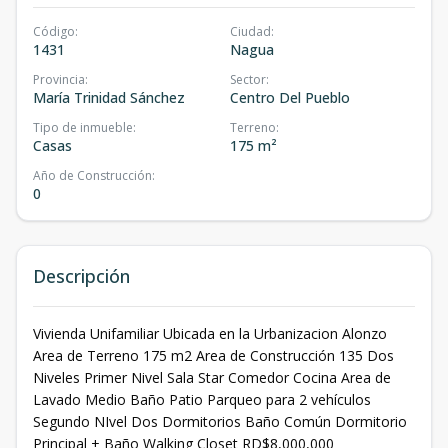
Código
:
Ciudad
:
1431
Nagua
Provincia
:
Sector
:
María Trinidad Sánchez
Centro Del Pueblo
Tipo de inmueble
:
Terreno
:
Casas
175 m²
Año de Construcción
:
0
Descripción
Vivienda Unifamiliar Ubicada en la Urbanizacion Alonzo
Area de Terreno 175 m2 Area de Construcción 135 Dos
Niveles Primer Nivel Sala Star Comedor Cocina Area de
Lavado Medio Baño Patio Parqueo para 2 vehículos
Segundo NIvel Dos Dormitorios Baño Común Dormitorio
Principal + Baño Walking Closet RD$8,000,000