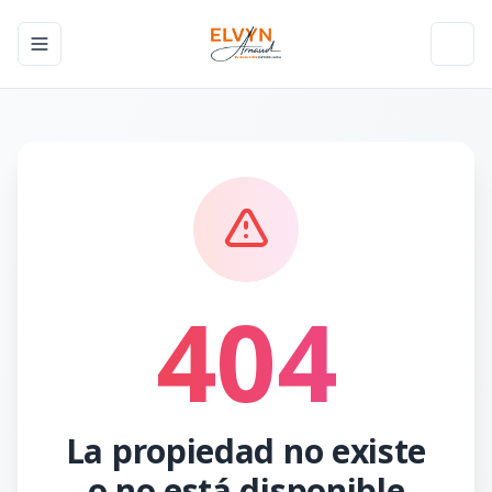
Toggle navigation menu
Toggl
404
La propiedad no existe
o no está disponible