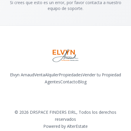
Si crees que esto es un error, por favor contacta a nuestro
equipo de soporte.
Elvyn Arnaud
Venta
Alquiler
Propiedades
Vender tu Propiedad
Agentes
Contacto
Blog
Facebook
Instagram
LinkedIn
YouTube
©
2026
DRSPACE FINDERS EIRL
,
Todos los derechos
reservados
Powered by
AlterEstate