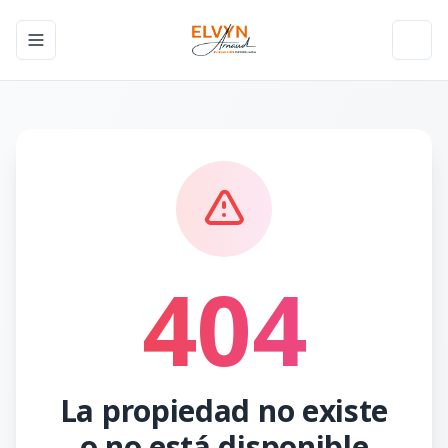
Toggle navigation menu
Toggl
404
La propiedad no existe
o no está disponible