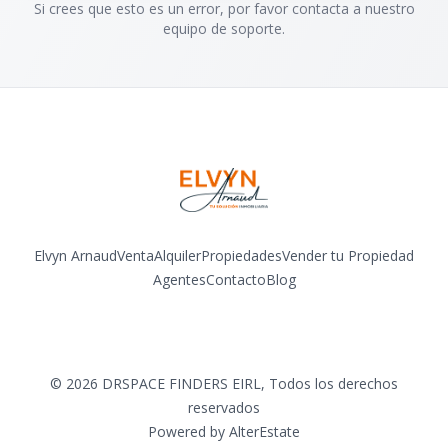
Si crees que esto es un error, por favor contacta a nuestro
equipo de soporte.
Elvyn Arnaud
Venta
Alquiler
Propiedades
Vender tu Propiedad
Agentes
Contacto
Blog
Facebook
Instagram
LinkedIn
YouTube
©
2026
DRSPACE FINDERS EIRL
,
Todos los derechos
reservados
Powered by
AlterEstate