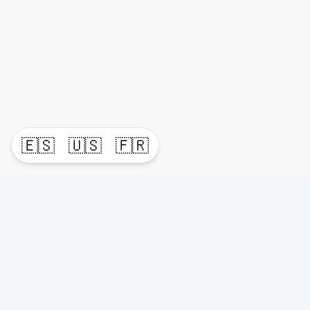
🇪🇸
🇺🇸
🇫🇷