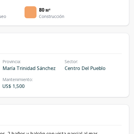
80
M²
ueo
Construcción
Provincia
:
Sector
:
María Trinidad Sánchez
Centro Del Pueblo
Mantenimiento
:
US$ 1,500
s, 2 baños y balcón con vista parcial al mar.