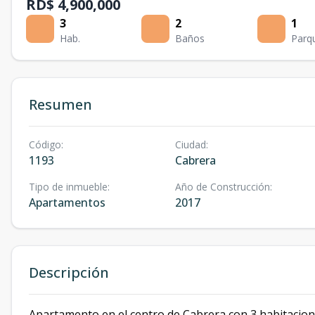
RD$ 4,900,000
3
2
1
Hab.
Baños
Parq
Resumen
Código
:
Ciudad
:
1193
Cabrera
Tipo de inmueble
:
Año de Construcción
:
Apartamentos
2017
Descripción
Apartamento en el centro de Cabrera con 3 habitacione