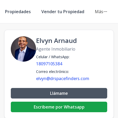
Propiedades
Vender tu Propiedad
Más
Elvyn Arnaud
Agente Inmobiliario
Celular / WhatsApp
:
18097105384
Correo electrónico
:
elvyn@drspacefinders.com
Llámame
Escribeme por Whatsapp