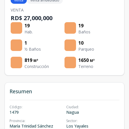
Venta
Venta amueblado
VENTA
RD$ 27,000,000
19
19
Hab.
Baños
1
10
½ Baños
Parqueo
819
1650
M²
M²
Construcción
Terreno
Resumen
Código
:
Ciudad
:
1479
Nagua
Provincia
:
Sector
:
María Trinidad Sánchez
Los Yayales