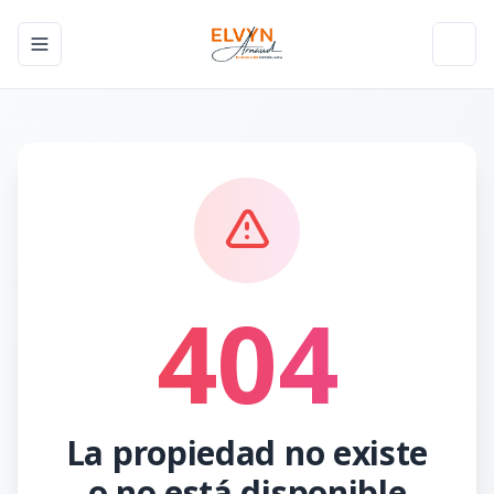
Toggle navigation menu
Toggl
404
La propiedad no existe
o no está disponible