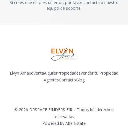
Si crees que esto es un error, por favor contacta a nuestro
equipo de soporte.
Elvyn Arnaud
Venta
Alquiler
Propiedades
Vender tu Propiedad
Agentes
Contacto
Blog
Facebook
Instagram
LinkedIn
YouTube
©
2026
DRSPACE FINDERS EIRL
,
Todos los derechos
reservados
Powered by
AlterEstate