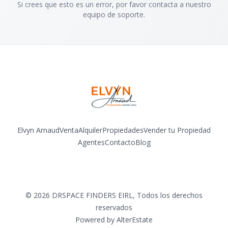
Si crees que esto es un error, por favor contacta a nuestro
equipo de soporte.
Elvyn Arnaud
Venta
Alquiler
Propiedades
Vender tu Propiedad
Agentes
Contacto
Blog
Facebook
Instagram
LinkedIn
YouTube
©
2026
DRSPACE FINDERS EIRL
,
Todos los derechos
reservados
Powered by
AlterEstate