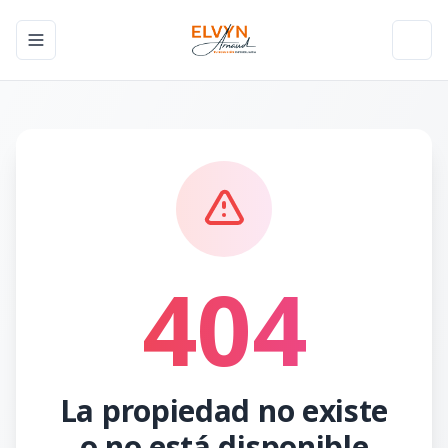
Toggle navigation menu
Toggl
404
La propiedad no existe
o no está disponible