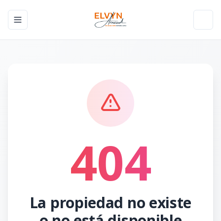
Toggle navigation menu
Toggl
404
La propiedad no existe
o no está disponible