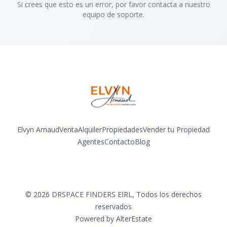
Si crees que esto es un error, por favor contacta a nuestro
equipo de soporte.
Elvyn Arnaud
Venta
Alquiler
Propiedades
Vender tu Propiedad
Agentes
Contacto
Blog
Facebook
Instagram
LinkedIn
YouTube
©
2026
DRSPACE FINDERS EIRL
,
Todos los derechos
reservados
Powered by
AlterEstate