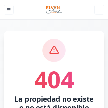
Toggle navigation menu
Toggl
404
La propiedad no existe
o no está disponible