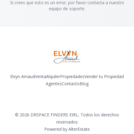
Si crees que esto es un error, por favor contacta a nuestro
equipo de soporte.
Elvyn Arnaud
Venta
Alquiler
Propiedades
Vender tu Propiedad
Agentes
Contacto
Blog
Facebook
Instagram
LinkedIn
YouTube
©
2026
DRSPACE FINDERS EIRL
,
Todos los derechos
reservados
Powered by
AlterEstate