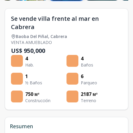
Se vende villa frente al mar en
Cabrera
Baoba Del Piñal
,
Cabrera
VENTA AMUEBLADO
US$ 950,000
4
4
Hab.
Baños
1
6
½ Baños
Parqueo
750
2187
M²
M²
Construcción
Terreno
Resumen