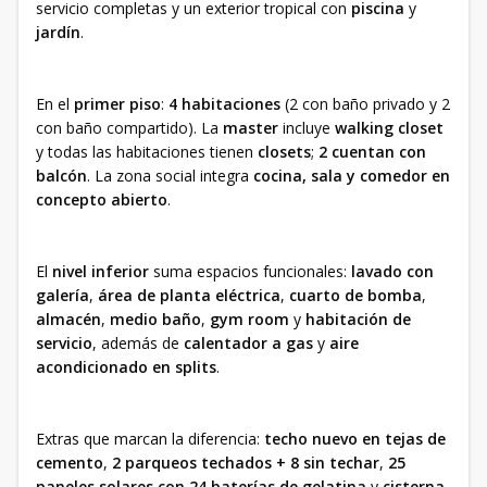
servicio completas y un exterior tropical con
piscina
y
jardín
.
En el
primer piso
:
4 habitaciones
(2 con baño privado y 2
con baño compartido). La
master
incluye
walking closet
y todas las habitaciones tienen
closets
;
2 cuentan con
balcón
. La zona social integra
cocina, sala y comedor en
concepto abierto
.
El
nivel inferior
suma espacios funcionales:
lavado con
galería
,
área de planta eléctrica
,
cuarto de bomba
,
almacén
,
medio baño
,
gym room
y
habitación de
servicio
, además de
calentador a gas
y
aire
acondicionado en splits
.
Extras que marcan la diferencia:
techo nuevo en tejas de
cemento
,
2 parqueos techados + 8 sin techar
,
25
paneles solares con 24 baterías de gelatina
y
cisterna