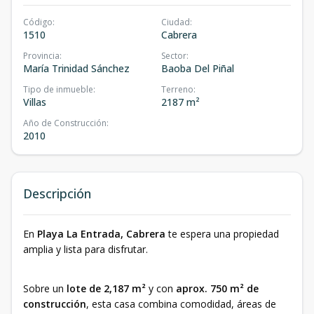
Código
:
Ciudad
:
1510
Cabrera
Provincia
:
Sector
:
María Trinidad Sánchez
Baoba Del Piñal
Tipo de inmueble
:
Terreno
:
Villas
2187 m²
Año de Construcción
:
2010
Descripción
En
Playa La Entrada, Cabrera
te espera una propiedad
amplia y lista para disfrutar.
Sobre un
lote de 2,187 m²
y con
aprox. 750 m² de
construcción
, esta casa combina comodidad, áreas de