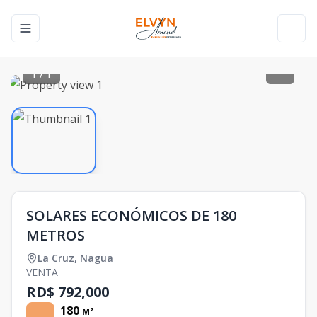
Toggle navigation menu
Toggl
1
/
1
SOLARES ECONÓMICOS DE 180
METROS
La Cruz
,
Nagua
VENTA
RD$ 792,000
180
M²