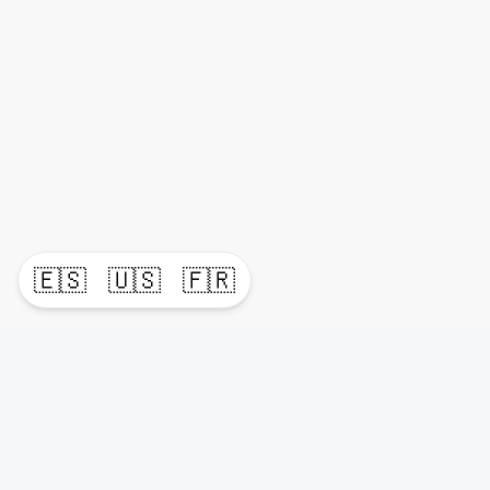
🇪🇸
🇺🇸
🇫🇷