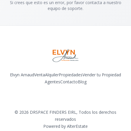
Si crees que esto es un error, por favor contacta a nuestro
equipo de soporte.
Elvyn Arnaud
Venta
Alquiler
Propiedades
Vender tu Propiedad
Agentes
Contacto
Blog
Facebook
Instagram
LinkedIn
YouTube
©
2026
DRSPACE FINDERS EIRL
,
Todos los derechos
reservados
Powered by
AlterEstate