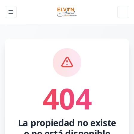
Toggle navigation menu
Toggl
404
La propiedad no existe
o no está disponible