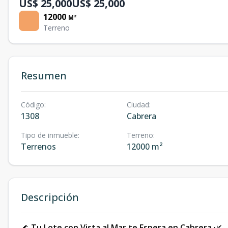
US$ 25,000
US$ 25,000
12000
M²
Terreno
Resumen
Código
:
Ciudad
:
1308
Cabrera
Tipo de inmueble
:
Terreno
:
Terrenos
12000 m²
Descripción
🌊
Tu Lote con Vista al Mar te Espera en Cabrera
🌿