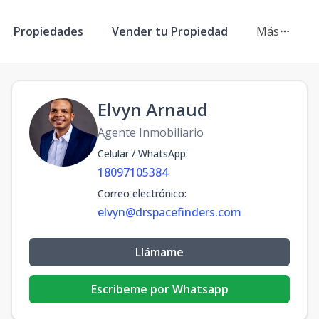
Propiedades
Vender tu Propiedad
Más
Elvyn Arnaud
Agente Inmobiliario
Celular / WhatsApp
:
18097105384
Correo electrónico
:
elvyn@drspacefinders.com
Llámame
Escribeme por Whatsapp