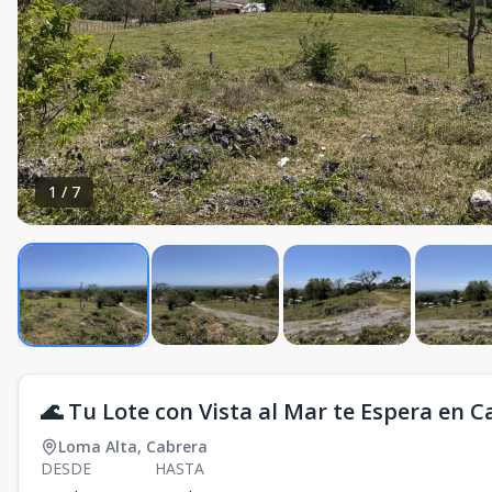
1
/
7
🌊 Tu Lote con Vista al Mar te Espera en C
Loma Alta
,
Cabrera
DESDE
HASTA