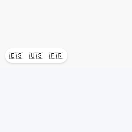
🇪🇸
🇺🇸
🇫🇷