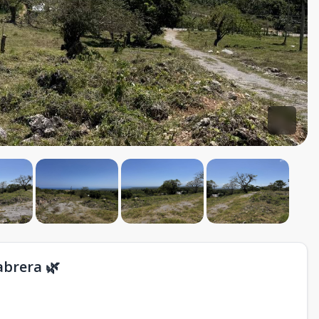
abrera 🌿