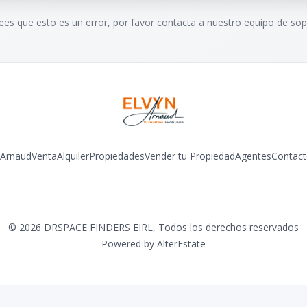
rees que esto es un error, por favor contacta a nuestro equipo de sop
 Arnaud
Venta
Alquiler
Propiedades
Vender tu Propiedad
Agentes
Contact
Facebook
Instagram
LinkedIn
YouTube
©
2026
DRSPACE FINDERS EIRL
,
Todos los derechos reservados
Powered by
AlterEstate