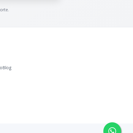
orte.
o
Blog