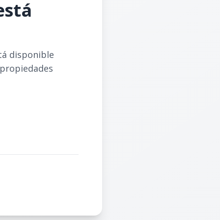
está
tá disponible
 propiedades