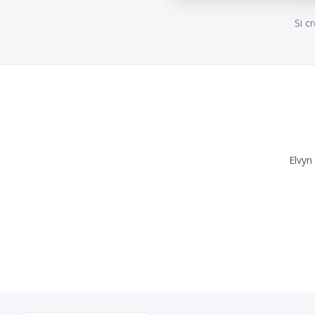
Si c
Elvyn