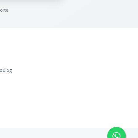
orte.
o
Blog