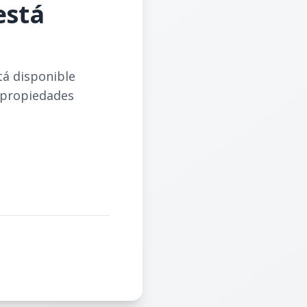
está
tá disponible
 propiedades