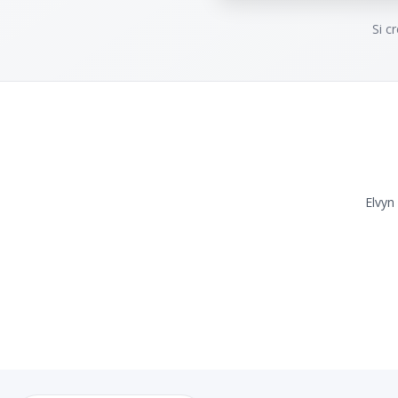
Si c
Elvyn