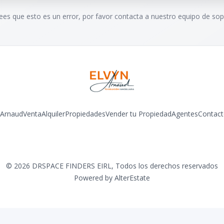
rees que esto es un error, por favor contacta a nuestro equipo de sop
 Arnaud
Venta
Alquiler
Propiedades
Vender tu Propiedad
Agentes
Contact
Facebook
Instagram
LinkedIn
YouTube
©
2026
DRSPACE FINDERS EIRL
,
Todos los derechos reservados
Powered by
AlterEstate