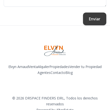
Enviar
Elvyn Arnaud
Venta
Alquiler
Propiedades
Vender tu Propiedad
Agentes
Contacto
Blog
Facebook
Instagram
LinkedIn
YouTube
©
2026
DRSPACE FINDERS EIRL
,
Todos los derechos
reservados
Powered by
AlterEstate