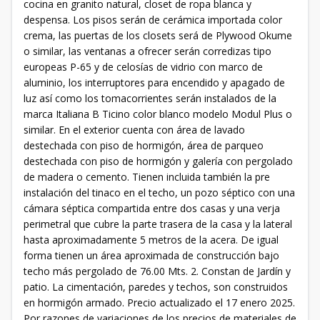
cocina en granito natural, closet de ropa blanca y
despensa. Los pisos serán de cerámica importada color
crema, las puertas de los closets será de Plywood Okume
o similar, las ventanas a ofrecer serán corredizas tipo
europeas P-65 y de celosías de vidrio con marco de
aluminio, los interruptores para encendido y apagado de
luz así como los tomacorrientes serán instalados de la
marca Italiana B Ticino color blanco modelo Modul Plus o
similar. En el exterior cuenta con área de lavado
destechada con piso de hormigón, área de parqueo
destechada con piso de hormigón y galería con pergolado
de madera o cemento. Tienen incluida también la pre
instalación del tinaco en el techo, un pozo séptico con una
cámara séptica compartida entre dos casas y una verja
perimetral que cubre la parte trasera de la casa y la lateral
hasta aproximadamente 5 metros de la acera. De igual
forma tienen un área aproximada de construcción bajo
techo más pergolado de 76.00 Mts. 2. Constan de Jardín y
patio. La cimentación, paredes y techos, son construidos
en hormigón armado. Precio actualizado el 17 enero 2025.
Por razones de variaciones de los precios de materiales de