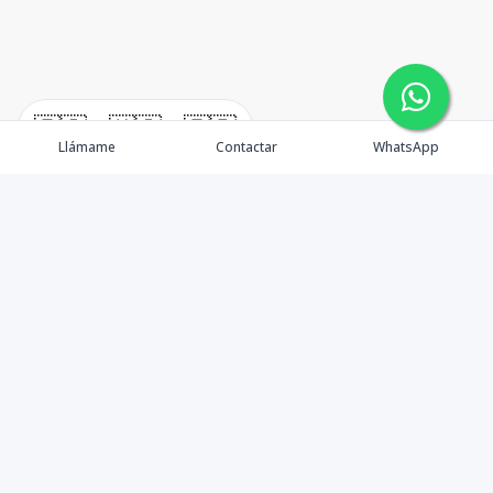
🇪🇸
🇺🇸
🇫🇷
Llámame
Contactar
WhatsApp
Elvyn Arnaud
Venta
Alquiler
Propiedades
Vender tu Propiedad
Agentes
Contacto
Blog