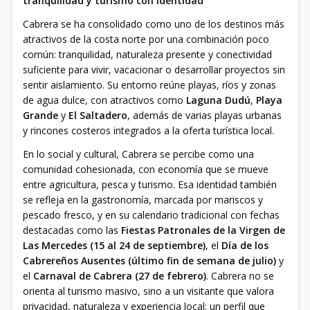
tranquilidad y turismo con identidad
Cabrera se ha consolidado como uno de los destinos más
atractivos de la costa norte por una combinación poco
común: tranquilidad, naturaleza presente y conectividad
suficiente para vivir, vacacionar o desarrollar proyectos sin
sentir aislamiento. Su entorno reúne playas, ríos y zonas
de agua dulce, con atractivos como
Laguna Dudú
,
Playa
Grande
y
El Saltadero
, además de varias playas urbanas
y rincones costeros integrados a la oferta turística local.
En lo social y cultural, Cabrera se percibe como una
comunidad cohesionada, con economía que se mueve
entre agricultura, pesca y turismo. Esa identidad también
se refleja en la gastronomía, marcada por mariscos y
pescado fresco, y en su calendario tradicional con fechas
destacadas como las
Fiestas Patronales de la Virgen de
Las Mercedes (15 al 24 de septiembre)
, el
Día de los
Cabrereños Ausentes (último fin de semana de julio)
y
el
Carnaval de Cabrera (27 de febrero)
. Cabrera no se
orienta al turismo masivo, sino a un visitante que valora
privacidad, naturaleza y experiencia local: un perfil que