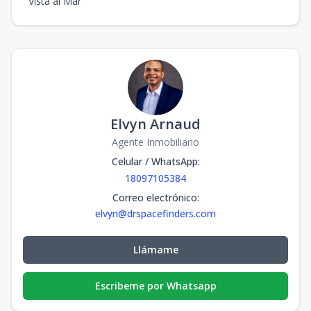
Vista al Mar
Elvyn Arnaud
Agente Inmobiliario
Celular / WhatsApp
:
18097105384
Correo electrónico
:
elvyn@drspacefinders.com
Llámame
Escribeme por Whatsapp