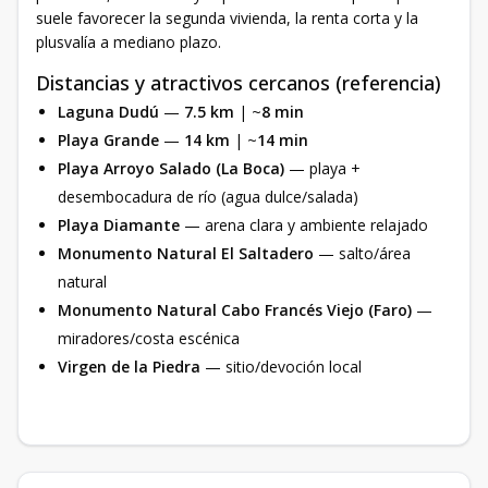
suele favorecer la segunda vivienda, la renta corta y la
plusvalía a mediano plazo.
Distancias y atractivos cercanos (referencia)
Laguna Dudú
—
7.5 km
| ~
8 min
Playa Grande
—
14 km
| ~
14 min
Playa Arroyo Salado (La Boca)
— playa +
desembocadura de río (agua dulce/salada)
Playa Diamante
— arena clara y ambiente relajado
Monumento Natural El Saltadero
— salto/área
natural
Monumento Natural Cabo Francés Viejo (Faro)
—
miradores/costa escénica
Virgen de la Piedra
— sitio/devoción local