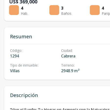
US$ 369,000
4
3
4
Hab.
Baños
Parq
Resumen
Código
:
Ciudad
:
1294
Cabrera
Tipo de inmueble
:
Terreno
:
Villas
2948.9 m²
Descripción
"Vive el Sueño: Tu Hogar en Armonía con la Naturale