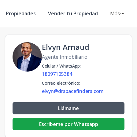
Propiedades
Vender tu Propiedad
Más
Elvyn Arnaud
Agente Inmobiliario
Celular / WhatsApp
:
18097105384
Correo electrónico
:
elvyn@drspacefinders.com
Llámame
Escribeme por Whatsapp