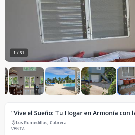
1
/
31
"Vive el Sueño: Tu Hogar en Armonía con 
Los Romedillos
,
Cabrera
VENTA