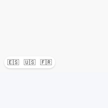
🇪🇸
🇺🇸
🇫🇷