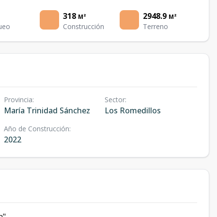
318
2948.9
M²
M²
ueo
Construcción
Terreno
Provincia
:
Sector
:
María Trinidad Sánchez
Los Romedillos
Año de Construcción
:
2022
za"