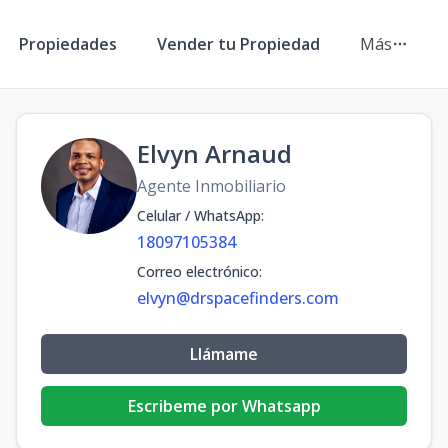
Propiedades
Vender tu Propiedad
Más
Elvyn Arnaud
Agente Inmobiliario
Celular / WhatsApp
:
18097105384
Correo electrónico
:
elvyn@drspacefinders.com
Llámame
Escribeme por Whatsapp