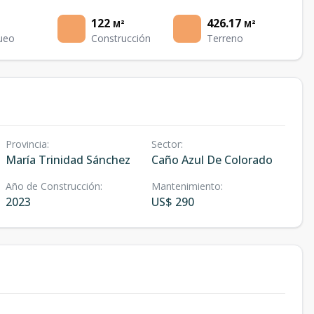
122
426.17
M²
M²
ueo
Construcción
Terreno
Provincia
:
Sector
:
María Trinidad Sánchez
Caño Azul De Colorado
Año de Construcción
:
Mantenimiento
:
2023
US$ 290