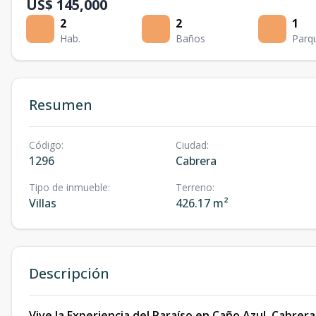
US$ 145,000
2
2
1
Hab.
Baños
Parq
Resumen
Código
:
Ciudad
:
1296
Cabrera
Tipo de inmueble
:
Terreno
:
Villas
426.17 m²
Descripción
Vive la Experiencia del Paraíso en Caño Azul, Cabrera